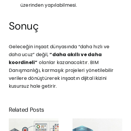
üzerinden yapılabilmesi.
Sonuç
Geleceğin inşaat dünyasında “daha hızlı ve
daha ucuz” değil,
“daha akıllı ve daha
koordineli”
olanlar kazanacaktır. BIM
Danışmanlığı, karmaşık projeleri yönetilebilir
verilere dönüştürerek inşaatın dijital ikizini
kusursuz hale getirir.
Common
Clash
Related Posts
Data
Detection
Environment
(Çakışma
(CDE)