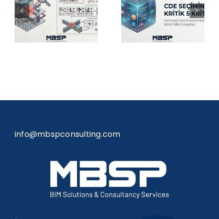
Analizi)
Seçerken
Raporu Nasıl
Dikkat
Okunur?
Edilmesi
Adım Adım
Gereken 5
Rehber
Kritik Kriter
info@mbspconsulting.com